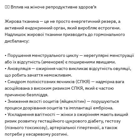
👩‍⚕️
Вплив на жіноче репродуктивне здоров’я
Жирова тканина — це не просто енергетичний резерв, а
активний ендокринний орган, який виробляє естрогени.
Надлишок жирової тканини призводить до гормонального
дисбалансу:
• Порушення менструального циклу — нерегулярні менструації
або їх відсутність (аменорея) є поширеними явищами.
• Ановуляція — ожиріння часто викликає відсутність овуляції,
що робить зачаття неможливим.
• Синдром полікістозних яєчників (СПКЯ) — надмірна вага
асоційована з високим ризиком СПКЯ, який є частою
причиною безпліддя.
• Зниження якості ооцитів (яйцеклітин) — порушуються
процеси дозрівання ооцитів та імплантації ембріона.
• Ускладнення вагітності — жінки з ожирінням мають вищий
ризик розвитку гестаційного цукрового діабету, гестозу
(пізнього токсикозу), артеріальної гіпертензії, а також
потреби у кесаревому розтині.