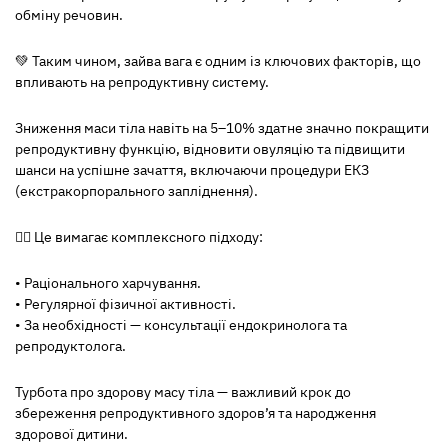
обміну речовин.
💚
Таким чином, зайва вага є одним із ключових факторів, що
впливають на репродуктивну систему.
Зниження маси тіла навіть на 5–10% здатне значно покращити
репродуктивну функцію, відновити овуляцію та підвищити
шанси на успішне зачаття, включаючи процедури ЕКЗ
(екстракорпорального запліднення).
🏃‍♀️
Це вимагає комплексного підходу:
• Раціонального харчування.
• Регулярної фізичної активності.
• За необхідності — консультації ендокринолога та
репродуктолога.
Турбота про здорову масу тіла — важливий крок до
збереження репродуктивного здоров’я та народження
здорової дитини.