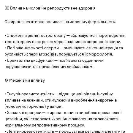
👨‍⚕️
Вплив на чоловіче репродуктивне здоров’я
Ожиріння негативно впливає і на чоловічу фертильність:
• Зниження рівня тестостерону — збільшується перетворення
тестостерону в естроген через надлишок жирової тканини.
• Погіршення якості сперми — зменшуються концентрація та
рухливість сперматозоїдів, порушується їх морфологія.
• Еректильна дисфункція — пов’язана із судинними
порушеннями та гормональним дисбалансом.
⚙️
Механізми впливу
• Інсулінорезистентність — підвищений рівень інсуліну
впливає на яєчники, стимулюючи вироблення андрогенів
(чоловічих гормонів) у жінок.
• Запальні процеси — жирова тканина виробляє прозапальні
цитокіни, які створюють хронічне запалення та заважають
нормальному репродуктивному процесу.
• Лептинорезистентність — порушується регуляція апетиту та