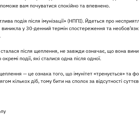
опоможе вам почуватися спокійно та впевнено.
лива подія після імунізації» (НППІ). Йдеться про несприят
ії, виникла у 30-денний термін спостереження та необов’я
.
 сталася після щеплення, не завжди означає, що вона вини
окремі події, які сталися одна після одної.
еплення — це ознака того, що імунітет «тренується» та фор
гом кількох діб, тому бити на сполох за відсутності суттє
олу