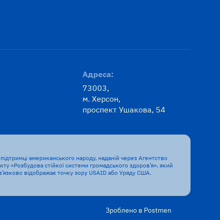
Адреса:
73003,
м. Херсон,
проспект Ушакова, 54
підтримці американського народу, наданій через Агентство
ту «Розбудова стійкої системи громадського здоров’я», який
бв’язково відображає точку зору USAID або Уряду США.
Зроблено в Postmen