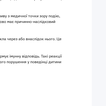
ливу з медичної точки зору подію,
зково має причинно-наслідковий
кла через або внаслідок нього. Це
мує імунну відповідь. Такі реакції
вого порушення у поведінці дитини