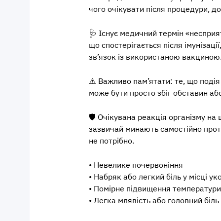
чого очікувати після процедури, д
🩺
Існує медичний термін «несприят
що спостерігається після імунізац
зв’язок із використаною вакциною
⚠️
Важливо пам’ятати: те, що подія
може бути просто збіг обставин або 
🛡️
Очікувана реакція організму на щ
зазвичай минають самостійно протя
не потрібно.
• Невелике почервоніння
• Набряк або легкий біль у місці ук
• Помірне підвищення температури
• Легка млявість або головний біль