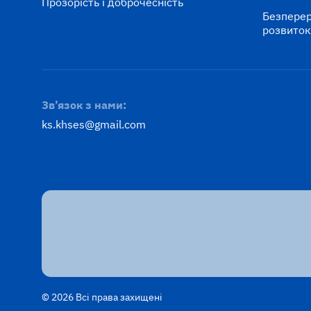
Прозорість і доброчесність
Безперер
розвито
Зв’язок з нами:
ks.khses@gmail.com
© 2026 Всі права захищені