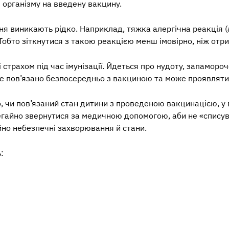
 організму на введену вакцину.
ня виникають рідко. Наприклад, тяжка алергічна реакція (
Тобто зіткнутися з такою реакцією менш імовірно, ніж от
 страхом під час імунізації. Йдеться про нудоту, запамороче
е пов’язано безпосередньо з вакциною та може проявлятися 
о, чи пов’язаний стан дитини з проведеною вакцинацією, у
егайно звернутися за медичною допомогою, аби не «списув
но небезпечні захворювання й стани.
: