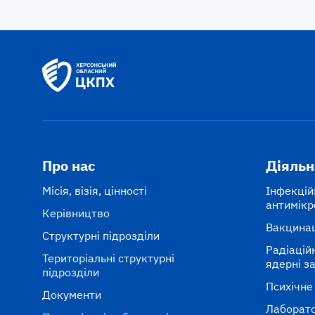
Про нас
Діяльн
Місія, візія, цінності
Інфекцій
антимікр
Керівництво
Вакцина
Структурні підрозділи
Радіаційні
Територіальні структурні
ядерні з
підрозділи
Психічне
Документи
Лаборато