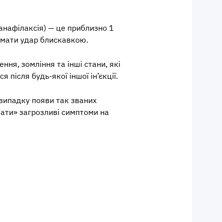
анафілаксія) — це приблизно 1
римати удар блискавкою.
ння, зомління та інші стани, які
після будь-якої іншої ін’єкції.
 випадку появи так званих
ати» загрозливі симптоми на