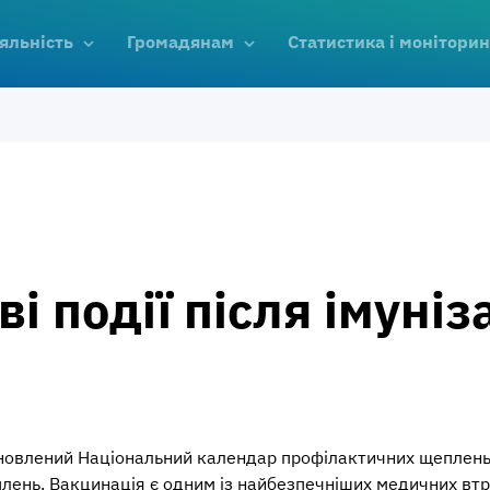
яльність
Громадянам
Статистика і моніторин
 події після імуніза
оновлений Національний календар профілактичних щеплень,
плень. Вакцинація є одним із найбезпечніших медичних втру