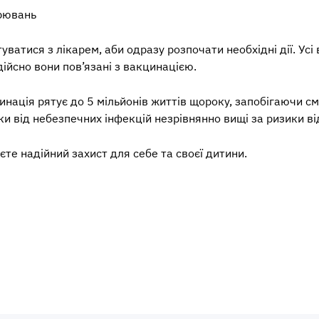
орювань
ватися з лікарем, аби одразу розпочати необхідні дії. Ус
дійсно вони пов’язані з вакцинацією.
инація рятує до 5 мільйонів життів щороку, запобігаючи 
и від небезпечних інфекцій незрівнянно вищі за ризики в
е надійний захист для себе та своєї дитини.