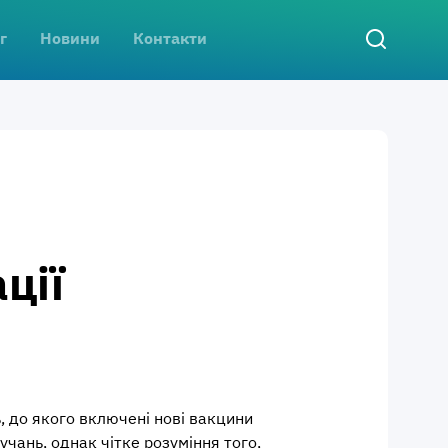
г
Новини
Контакти
ції
 до якого включені нові вакцини
чань, однак чітке розуміння того,