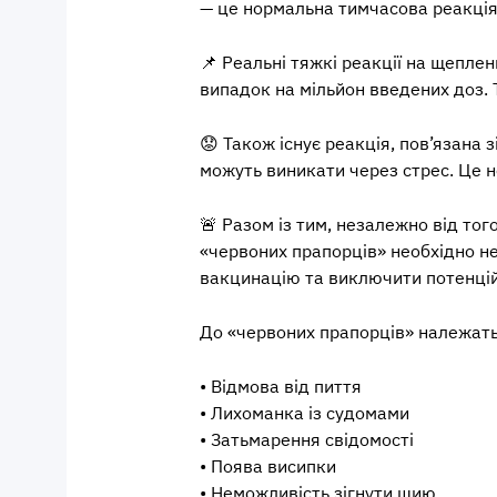
— це нормальна тимчасова реакція
📌
Реальні тяжкі реакції на щеплен
випадок на мільйон введених доз. 
😟
Також існує реакція, пов’язана зі
можуть виникати через стрес. Це н
🚨
Разом із тим, незалежно від тог
«червоних прапорців» необхідно н
вакцинацію та виключити потенцій
До «червоних прапорців» належать
• Відмова від пиття
• Лихоманка із судомами
• Затьмарення свідомості
• Поява висипки
• Неможливість зігнути шию