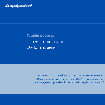
вний професійний
к
Графік роботи:
Пн-Пт: 08-00 - 16-00
Сб-Нд: вихідний
Створення цього вебсайту стало можливим завдяки 
США з міжнародного розвитку (USAID) в межах проєк
впроваджує організація Пакт. Зміст публікацій не о