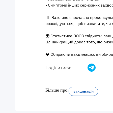
• Симптоми інших серйозних захв
👨‍⚕️
Важливо своєчасно проконсульту
розслідуються, щоб визначити, чи 
🌍
Статистика ВООЗ свідчить: вакц
Це найкращий доказ того, що ризик
❤️
Обираючи вакцинацію, ви обираєт
Поділитися:
Більше про:
вакцинація