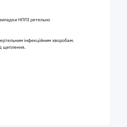
і випадки НППІ ретельно
смертельним інфекційним хворобам.
ід щеплення.