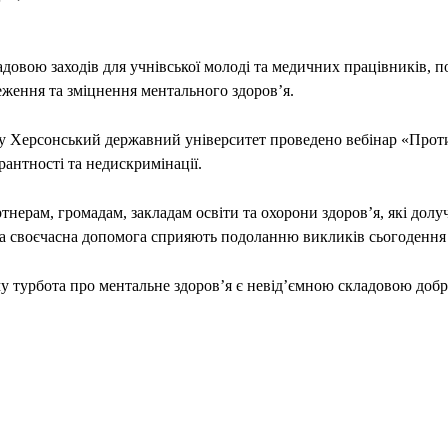
ою заходів для учнівської молоді та медичних працівників, п
ження та зміцнення ментального здоров’я.
ту
Херсонський державний університет
проведено вебінар «Проти
антності та недискримінації.
рам, громадам, закладам освіти та охорони здоров’я, які долучи
та своєчасна допомога сприяють подоланню викликів сьогодення т
у турбота про ментальне здоров’я є невід’ємною складовою добр