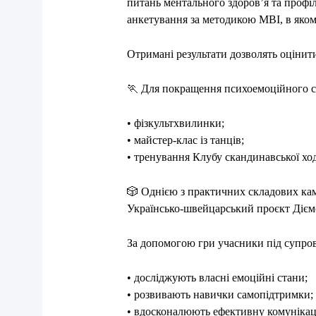
питань ментального здоров’я та профі
анкетування за методикою MBI, в якому
Отримані результати дозволять оцінит
🏃
Для покращення психоемоційного ст
• фізкультхвилинки;
• майстер-клас із танців;
• тренування Клубу скандинавської хо
🎲
Однією з практичних складових ка
Українсько-швейцарський проєкт Діємо
За допомогою гри учасники під супров
• досліджують власні емоційні стани;
• розвивають навички самопідтримки;
• вдосконалюють ефективну комунікац