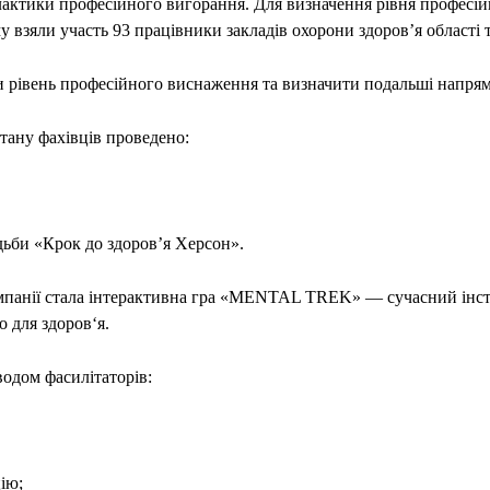
лактики професійного вигорання. Для визначення рівня професі
 взяли участь 93 працівники закладів охорони здоров’я області т
и рівень професійного виснаження та визначити подальші напрям
ану фахівців проведено:
дьби «Крок до здоров’я Херсон».
мпанії стала інтерактивна гра «MENTAL TREK» — сучасний інст
 для здоров‘я
.
одом фасилітаторів:
ію;