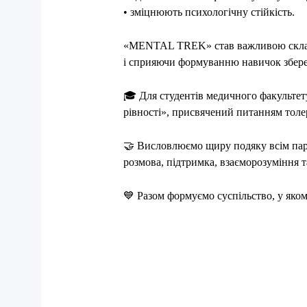
• зміцнюють психологічну стійкість.
«MENTAL TREK» став важливою складов
і сприяючи формуванню навичок збере
🎓
Для студентів медичного факульте
рівності», присвячений питанням толер
🤝
Висловлюємо щиру подяку всім партне
розмова, підтримка, взаєморозуміння 
💙
Разом формуємо суспільство, у яком