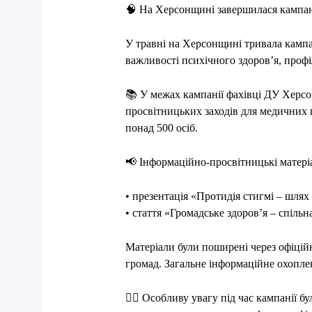
🧠
На Херсонщині завершилася кампані
У травні на Херсонщині тривала кампа
важливості психічного здоров’я, проф
📚
У межах кампанії фахівці ДУ
Херсо
просвітницьких заходів для медичних п
понад 500 осіб.
📢
Інформаційно-просвітницькі матері
• презентація «Протидія стигмі – шлях 
• стаття «Громадське здоров’я – спільн
Матеріали були поширені через офіційн
громад. Загальне інформаційне охоплен
👩‍⚕️
Особливу увагу під час кампанії бу