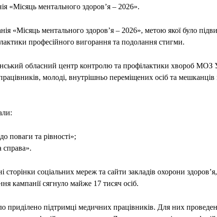
я «Місяць ментального здоров’я – 2026».
нія «Місяць ментального здоров’я – 2026», метою якої було підв
ілактики професійного вигорання та подолання стигми.
нський обласний центр контролю та профілактики хвороб МОЗ 
рацівників, молоді, внутрішньо переміщених осіб та мешканців 
али:
до поваги та рівності»;
а справа».
і сторінки соціальних мереж та сайти закладів охорони здоров’я, 
ня кампанії сягнуло майже 17 тисяч осіб.
ло приділено підтримці медичних працівників. Для них проведено