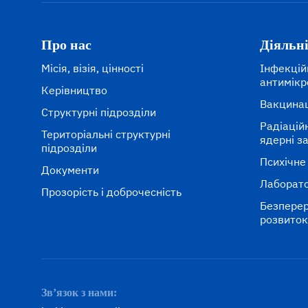
Про нас
Діяльн
Місія, візія, цінності
Інфекцій
антимікр
Керівництво
Вакцина
Структурні підрозділи
Радіаційні
Територіальні структурні
ядерні з
підрозділи
Психічне
Документи
Лаборато
Прозорість і доброчесність
Безперер
розвито
Зв’язок з нами: