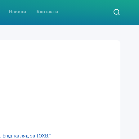
Новини
Контакти
 Епіднагляд за ІОХВ.”