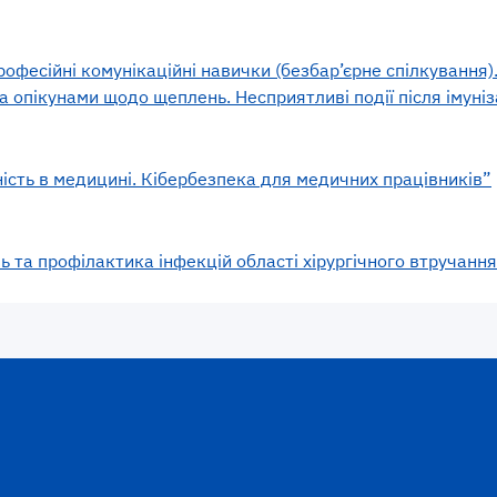
офесійні комунікаційні навички (безбар’єрне спілкування
а опікунами щодо щеплень. Несприятливі події після імуніз
сть в медицині. Кібербезпека для медичних працівників”
 та профілактика інфекцій області хірургічного втручання