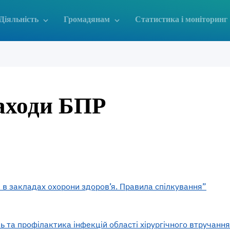
Діяльність
Громадянам
Статистика і моніторинг
аходи БПР
 в закладах охорони здоров’я. Правила спілкування”
 та профілактика інфекцій області хірургічного втручання.