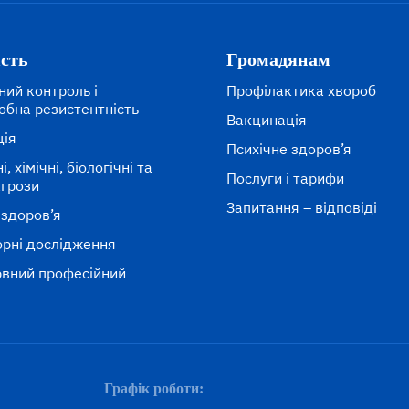
ість
Громадянам
ний контроль і
Профілактика хвороб
обна резистентність
Вакцинація
ція
Психічне здоров’я
, хімічні, біологічні та
Послуги і тарифи
агрози
Запитання – відповіді
 здоров’я
рні дослідження
вний професійний
к
Графік роботи: