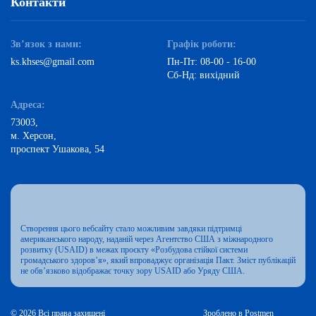
Контакти
Зв’язок з нами:
Графік роботи:
ks.khses@gmail.com
Пн-Пт: 08-00 - 16-00
Сб-Нд: вихідний
Адреса:
73003,
м. Херсон,
проспект Ушакова, 54
Створення цього вебсайту стало можливим завдяки підтримці
американського народу, наданій через Агентство США з міжнародного
розвитку (USAID) в межах проєкту «Розбудова стійкої системи
громадського здоров’я», який впроваджує організація Пакт. Зміст публікацій
не обв’язково відображає точку зору USAID або Уряду США.
© 2026 Всі права захищені
Зроблено в Postmen