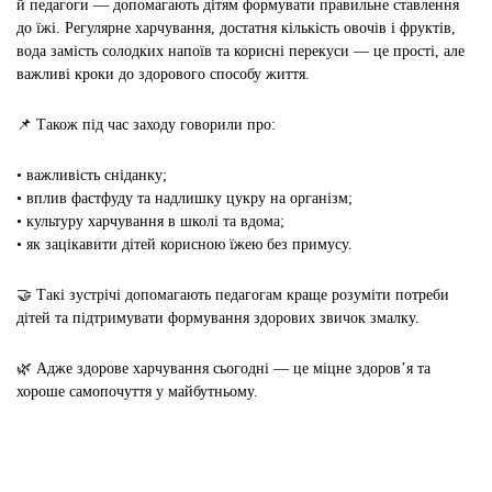
й педагоги — допомагають дітям формувати правильне ставлення
до їжі. Регулярне харчування, достатня кількість овочів і фруктів,
вода замість солодких напоїв та корисні перекуси — це прості, але
важливі кроки до здорового способу життя.
📌
Також під час заходу говорили про:
• важливість сніданку;
• вплив фастфуду та надлишку цукру на організм;
• культуру харчування в школі та вдома;
• як зацікавити дітей корисною їжею без примусу.
🤝
Такі зустрічі допомагають педагогам краще розуміти потреби
дітей та підтримувати формування здорових звичок змалку.
🌿
Адже здорове харчування сьогодні — це міцне здоров’я та
хороше самопочуття у майбутньому.