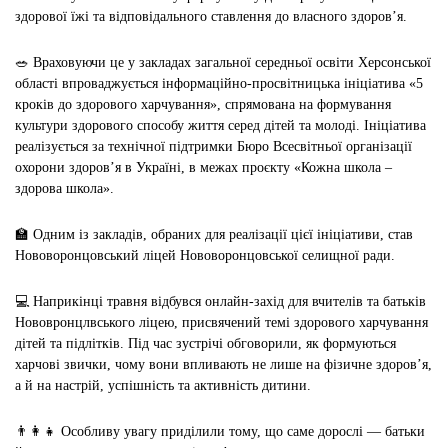
здорової їжі та відповідального ставлення до власного здоров’я.
🥗
Враховуючи це у закладах загальної середньої освіти Херсонської
області впроваджується інформаційно-просвітницька ініціатива «5
кроків до здорового харчування», спрямована на формування
культури здорового способу життя серед дітей та молоді. Ініціатива
реалізується за технічної підтримки Бюро Всесвітньої організації
охорони здоров’я в Україні, в межах проєкту «Кожна школа –
здорова школа».
🏫
Одним із закладів, обраних для реалізації цієї ініціативи, став
Нововоронцовський ліцей Нововоронцовської селищної ради.
💻
Наприкінці травня відбувся онлайн-захід для вчителів та батьків
Нововронцлвського ліцею, присвячений темі здорового харчування
дітей та підлітків. Під час зустрічі обговорили, як формуються
харчові звички, чому вони впливають не лише на фізичне здоров’я,
а й на настрій, успішність та активність дитини.
👨‍👩‍👧
Особливу увагу приділили тому, що саме дорослі — батьки