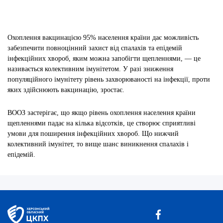
Охоплення вакцинацією 95% населення країни дає можливість
забезпечити повноцінний захист від спалахів та епідемій
інфекційних хвороб, яким можна запобігти щепленнями, — це
називається колективним імунітетом. У разі зниження
популяційного імунітету рівень захворюваності на інфекції, проти
яких здійснюють вакцинацію, зростає.
ВООЗ застерігає, що якщо рівень охоплення населення країни
щепленнями падає на кілька відсотків, це створює сприятливі
умови для поширення інфекційних хвороб. Що нижчий
колективний імунітет, то вище шанс виникнення спалахів і
епідемій.