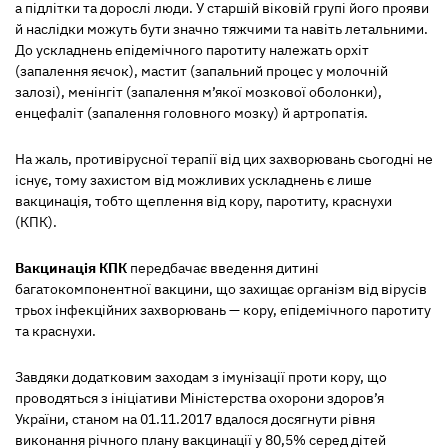
а підлітки та дорослі люди. У старшій віковій групі його прояви
й наслідки можуть бути значно тяжчими та навіть летальними.
До ускладнень епідемічного паротиту належать орхіт
(запалення яєчок), мастит (запальний процес у молочній
залозі), менінгіт (запалення м’якої мозкової оболонки),
енцефаліт (запалення головного мозку) й артропатія.
На жаль, противірусної терапії від цих захворювань сьогодні не
існує, тому захистом від можливих ускладнень є лише
вакцинація, тобто щеплення від кору, паротиту, краснухи
(КПК).
Вакцинація КПК
передбачає введення дитині
багатокомпонентної вакцини, що захищає організм від вірусів
трьох інфекційних захворювань — кору, епідемічного паротиту
та краснухи.
Завдяки додатковим заходам з імунізації проти кору, що
проводяться з ініціативи Міністерства охорони здоров’я
України, станом на 01.11.2017 вдалося досягнути рівня
виконання річного плану вакцинації у 80,5% серед дітей