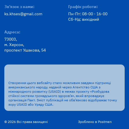
Зв’язок з нами:
Графік роботи:
ks.khses@gmail.com
Пн-Пт: 08-00 - 16-00
Сб-Нд: вихідний
Адреса:
73003,
м. Херсон,
проспект Ушакова, 54
Створення цього вебсайту стало можливим завдяки підтримці
американського народу, наданій через Агентство США з
міжнародного розвитку (USAID) в межах проєкту «Розбудова
стійкої системи громадського здоров’я», який впроваджує
організація Пакт. Зміст публікацій не обв’язково відображає точку
зору USAID або Уряду США.
© 2026 Всі права захищені
Зроблено в Postmen