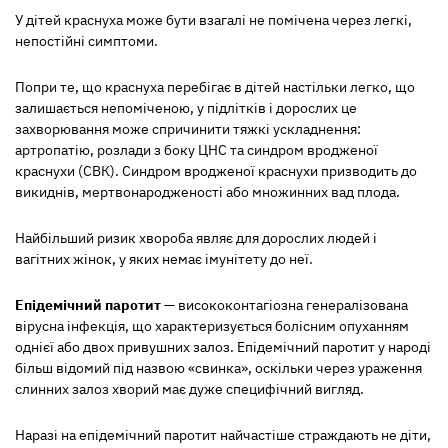
У дітей краснуха може бути взагалі не помічена через легкі,
непостійні симптоми.
Попри те, що краснуха перебігає в дітей настільки легко, що
залишається непоміченою, у підлітків і дорослих це
захворювання може спричинити тяжкі ускладнення:
артропатію, розлади з боку ЦНС та синдром вродженої
краснухи (СВК). Синдром вродженої краснухи призводить до
викиднів, мертвонародженості або множинних вад плода.
Найбільший ризик хвороба являє для дорослих людей і
вагітних жінок, у яких немає імунітету до неї.
Епідемічний паротит
— висококонтагіозна генералізована
вірусна інфекція, що характеризується болісним опуханням
однієї або двох привушних залоз. Епідемічний паротит у народі
більш відомий під назвою «свинка», оскільки через ураження
слинних залоз хворий має дуже специфічний вигляд.
Наразі на епідемічний паротит найчастіше страждають не діти,