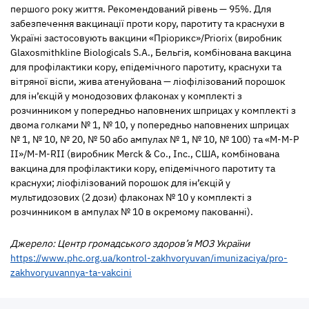
першого року життя. Рекомендований рівень — 95%. Для
забезпечення вакцинації проти кору, паротиту та краснухи в
Україні застосовують вакцини «Пріорикс»/Priorix (виробник
Glaxosmithkline Biologicals S.A., Бельгія, комбінована вакцина
для профілактики кору, епідемічного паротиту, краснухи та
вітряної віспи, жива атенуйована — ліофілізований порошок
для ін’єкцій у монодозових флаконах у комплекті з
розчинником у попередньо наповнених шприцах у комплекті з
двома голками № 1, № 10, у попередньо наповнених шприцах
№ 1, № 10, № 20, № 50 або ампулах № 1, № 10, № 100) та «М-М-Р
ІІ»/M-M-RII (виробник Merck & Co., Inc., США, комбінована
вакцина для профілактики кору, епідемічного паротиту та
краснухи; ліофілізований порошок для ін’єкцій у
мультидозових (2 дози) флаконах № 10 у комплекті з
розчинником в ампулах № 10 в окремому пакованні).
Джерело: Центр громадського здоров’я МОЗ України
https://www.phc.org.ua/kontrol-zakhvoryuvan/imunizaciya/pro-
zakhvoryuvannya-ta-vakcini